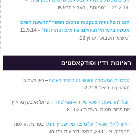
25.2.14 I "המוסף", הערוץ הראשון.
תכנית טלוויזיה בעקבות פרסום הספר "הרשעת חפים
מפשע בישראל ובעולם: גורמים ופתרונות"
–
12.5.14
"משעל השבוע", ערוץ 22.
ראיונות רדיו ופודקאסטים
סמכויות המשטרה והפשיעה במגזר הערבי
– כאן רשת ב'
(מראיין חן ביאר) 22.2.26.
יובל להרשעות-השווא של ה-4 מגילפורד
– פרופ' אלבשן מראיין
את פרופ' סנג'רו, רשת ב' 18.11.25.
ראיון ל"גלי ישראל" על מעצר פלדשטיין והנגד
בפרשת הדלפת
המסמך, 29.11.24, מראיין ד"ר עידו נתניהו.