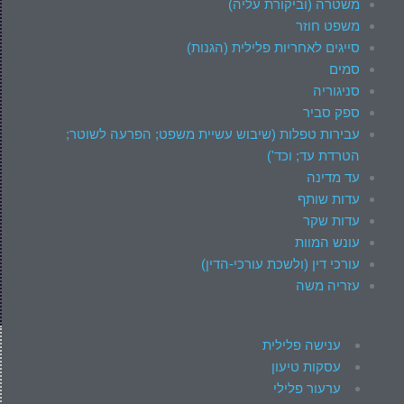
משטרה (וביקורת עליה)
משפט חוזר
סייגים לאחריות פלילית (הגנות)
סמים
סניגוריה
ספק סביר
עבירות טפלות (שיבוש עשיית משפט; הפרעה לשוטר;
הטרדת עד; וכד')
עד מדינה
עדות שותף
עדות שקר
עונש המוות
עורכי דין (ולשכת עורכי-הדין)
עזריה משה
ענישה פלילית
עסקות טיעון
ערעור פלילי