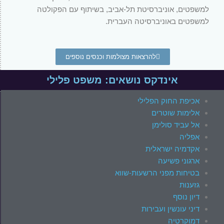
למשפטים, אוניברסיטת תל-אביב, בשיתוף עם הפקולטה
למשפטים באוניברסיטה העברית.
להרצאות מצולמות וכנסים נוספים
אינדקס נושאים: משפט פלילי
אכיפת החוק הפלילי
אלימות שוטרים
אל עביד סולימן
אפליה
אקדמיה ישראלית
ארגוני פשיעה
בטיחות מפני הרשעות-שווא
גזענות
דיון נוסף
דיני עונשין ועבירות
דמוקרטיה