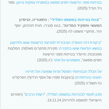
בטיחות מפני הרשעת חפים מפשע במסגרת עסקות טיעון
, ספר
ניל הנדל (2025)
"
'
צוות בטיחות במשפט הפלילי
' : התאוריה, הניסיון
המעשי ותפקיד המדינה
", בועז סנג'רו, חגית תורג'מן, יוסף
זהר, מחקרי משפט לה (2025).
"
ביקורת דוח הוועדה הציבורית למניעת הרשעות שווא ולתיקונן
בנושא הודאות שווא בחקירה
: סקירת מחקרים מאלפת; המלצות
מאכזבות; והיעדר בטיחות מפני הרשעת
חפים-מפשע",
משפטים-על-אתר
נ"ג (2025)
על הכלל הבטיחותי הפוסל עדות שמועה ועל חריגיו
האנטי-בטיחותיים
(בעקבות ספרו של אסף הרדוף) הפרקליט
נח תשפ"ה (2025)
מכון לאומי לבטיחות במשפט הפלילי
, "
רשות הרבים
" (הפורום
הישראלי למשפט ולחירות) 14.11.24.