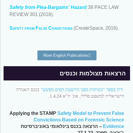
Safety from Plea-Bargains' Hazard
38 PACE LAW
REVIEW 301 (2018)
.
Safety from False Convictions
(CreateSpace,
2016
).
More English Publications
הרצאות מצולמות וכנסים
דיון בספר "בטיחות מפני הרשעת חפים מפשע"
בכנס האגודה
הישראלית למשפט פלילי, אונ' ת"א 1.4.24.
Applying the STAMP
Safety Model to Prevent False
Convictions Based on Forensic Science
Evidence
– הרצאה בכנס בינלאומי באוניברסיטת
ג'ירונה, ספרד, 27.1.23