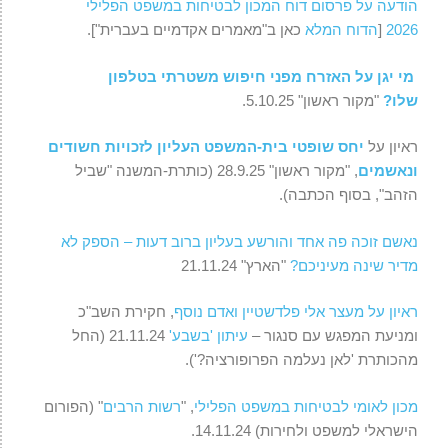
הודעה על פרסום דוח המכון לבטיחות במשפט הפלילי
2026
[
הדוח המלא
כאן ב"מאמרים אקדמיים בעברית"].
מי יגן על האזרח מפני חיפוש משטרתי בטלפון
שלו?
"מקור ראשון" 5.10.25.
ראיון על
יחס שופטי בית-המשפט העליון לזכויות חשודים
ונאשמים
, "מקור ראשון" 28.9.25 (כותרת-המשנה "שביל
הזהב", בסוף הכתבה).
נאשם זוכה פה אחד והורשע בעליון ברוב דעות – הספק לא
מדיר שינה מעיניכם?
"הארץ" 21.11.24
ראיון על מעצר אלי פלדשטיין ואדם נוסף
, חקירת השב"כ
ומניעת המפגש עם סנגור –
עיתון 'בשבע'
21.11.24 (החל
מהכותרת 'לאן נעלמה הפרופורציה?').
מכון לאומי לבטיחות במשפט הפלילי
, "
רשות הרבים
" (הפורום
הישראלי למשפט ולחירות) 14.11.24.