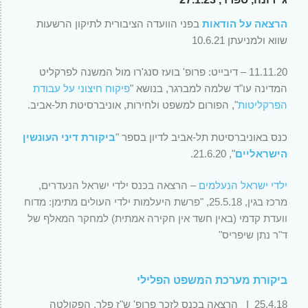
הרצאה על הודאות
בפני הוועדה הציבורית לתיקון הרשעות
שווא ולמניעתן 10.6.21
11.11.20 – דיבייט: פרופ' בועז סנג'רו מול המשנה לפרקליט
המדינה עו"ד שלמה למברגר, בנושא "
פיקוח חיצוני על עבודת
הפרקליטות
", הפורום למשפט ולחירות, אוניברסיטת תל-אביב.
כנס באוניברסיטת תל-אביב לדיון בספר "
ביקורת דיני העונשין
הישראליים
", 21.6.20.
ילדי ישראל הנעלמים
–
הרצאה בכנס ילדי ישראל הנעדרים,
מרכז בגין, 25.5.18, "פרשת היעלמות ילדי העולים מתימן: מדוח
וועדת קדמי (באין חשד אין חקירה אמתית) למחקר המאלף של
ד"ר נתן שיפריס"
ביקורת מערכת המשפט הפלילי
25.4.18 I הרצאה בכנס לזכר פרופ' ש"ז פלר, הפקולטה