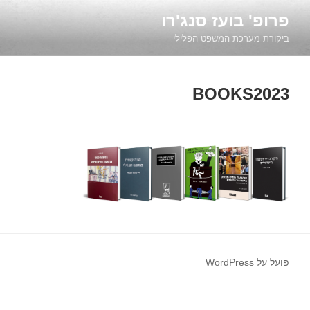
ילוג
פרופ' בועז סנג'רו
תוכן
ביקורת מערכת המשפט הפלילי
BOOKS2023
פועל על WordPress