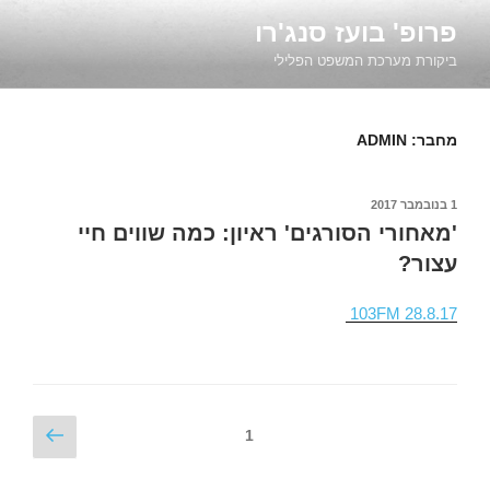
ילוג
פרופ' בועז סנג'רו
תוכן
ביקורת מערכת המשפט הפלילי
מחבר:
ADMIN
פורסם
1 בנובמבר 2017
ב
'מאחורי הסורגים' ראיון: כמה שווים חיי
עצור?
103FM 28.8.17
Posts
עמוד
עמוד
1
הבא
pagination