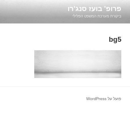
ילוג
פרופ' בועז סנג'רו
תוכן
ביקורת מערכת המשפט הפלילי
bg5
פועל על WordPress